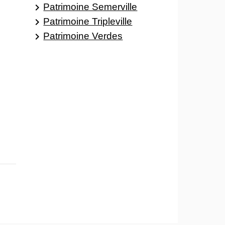
Patrimoine Semerville
keyboard_arrow_right
Patrimoine Tripleville
keyboard_arrow_right
Patrimoine Verdes
keyboard_arrow_right