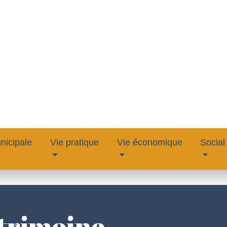
nicipale
Vie pratique
Vie économique
Social
atrimoine