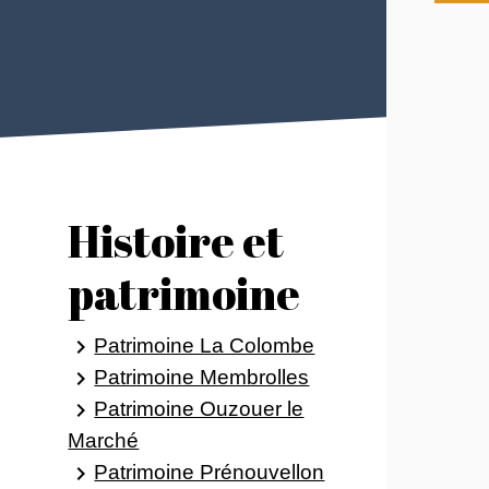
Histoire et
patrimoine
Patrimoine La Colombe
keyboard_arrow_right
Patrimoine Membrolles
keyboard_arrow_right
Patrimoine Ouzouer le
keyboard_arrow_right
Marché
Patrimoine Prénouvellon
keyboard_arrow_right